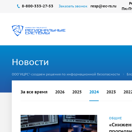
Р
8-800-333-27-53
resp@ec-rs.ru
Заказать звонок
Пн.-П
Новости
ООО"ИЦРС"- создаем решения по информационной безопасности
Бло
За все время
2026
2025
2024
2023
202
ОБЩИЕ
«Снижени
прогноз