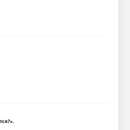
тся?».