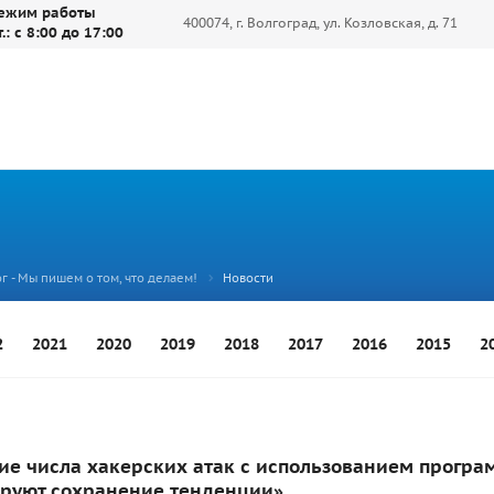
ежим работы
400074, г. Волгоград, ул. Козловская, д. 71
т.: с 8:00 до 17:00
г - Мы пишем о том, что делаем!
Новости
2
2021
2020
2019
2018
2017
2016
2015
2
е числа хакерских атак с использованием програм
ируют сохранение тенденции»