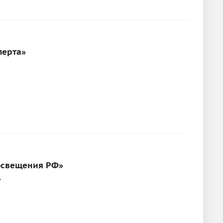
перта»
росвещения РФ»
»