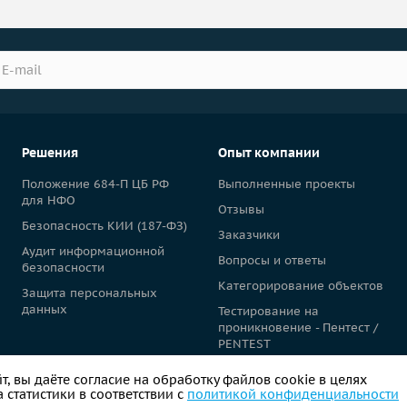
Решения
Опыт компании
Положение 684-П ЦБ РФ
Выполненные проекты
для НФО
Отзывы
Безопасность КИИ (187-ФЗ)
Заказчики
Аудит информационной
Вопросы и ответы
безопасности
Категорирование объектов
Защита персональных
данных
Тестирование на
проникновение - Пентест /
PENTEST
, вы даёте согласие на обработку файлов cookie в целях
статистики в соответствии с
политикой конфиденциальности