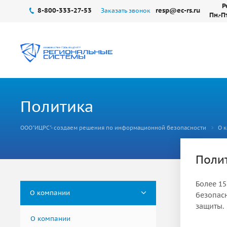
Р
8-800-333-27-53
resp@ec-rs.ru
Заказать звонок
Пн.-П
Политика
ООО"ИЦРС"- создаем решения по информационной безопасности
О 
Поли
Более 1
О компании
безопас
защиты.
О компании