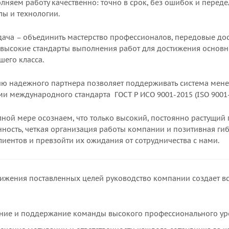
няем работу качественно: точно в срок, без ошибок и переде
лы и технологии.
дача – объединить мастерство профессионалов, передовые д
 высокие стандарты выполнения работ для достижения основн
шего класса.
ию надежного партнера позволяет поддерживать система мене
и международного стандарта ГОСТ Р ИСО 9001-2015 (ISO 9001-
лной мере осознаем, что только высокий, постоянно растущий
ность, четкая организация работы компании и позитивная ги
иентов и превзойти их ожидания от сотрудничества с нами.
тижения поставленных целей руководство компании создает в
ние и поддержание команды высокого профессионального ур