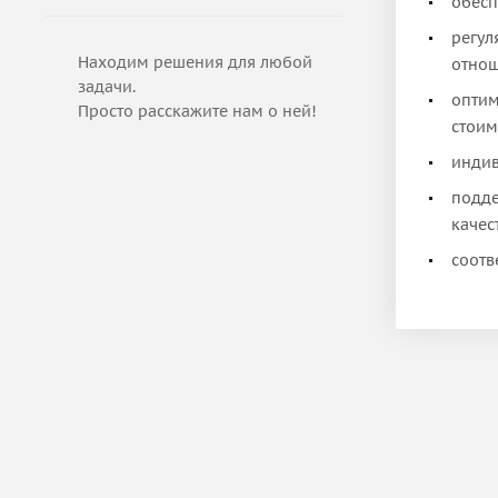
обесп
регул
Находим решения для любой
отнош
задачи.
оптим
Просто расскажите нам о ней!
стоим
индив
подде
качес
соотв