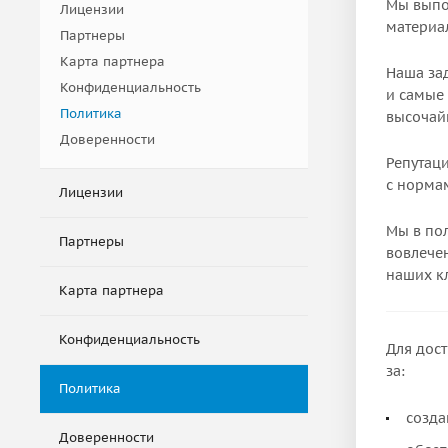
Мы выпол
Лицензии
материа
Партнеры
Карта партнера
Наша за
Конфиденциальность
и самые
Политика
высочай
Доверенности
Репутац
с нормам
Лицензии
Мы в по
Партнеры
вовлечен
наших кл
Карта партнера
Конфиденциальность
Для дос
за:
Политика
созда
Доверенности