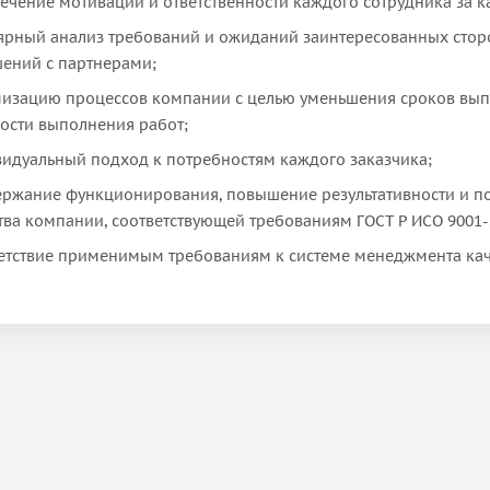
ечение мотивации и ответственности каждого сотрудника за 
ярный анализ требований и ожиданий заинтересованных сто
ений с партнерами;
изацию процессов компании с целью уменьшения сроков выпо
ости выполнения работ;
идуальный подход к потребностям каждого заказчика;
ржание функционирования, повышение результативности и п
тва компании, соответствующей требованиям ГОСТ Р ИСО 9001-20
етствие применимым требованиям к системе менеджмента качес