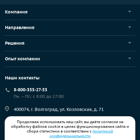
Компания
Направления
Решения
Опыт компании
Наши контакты
8-800-333-27-53
Пн. – Пт.: с 8:00 до 17:00
400074, г. Волгоград, ул. Козловская, д. 71
Продолжая использовать наш сайт, вы даёте согласие на
resp@ec-rs.ru
обработку файлов cookie в целях функционирования сайта и
сбора статистики в соответствии с
политикой
конфиденциальности