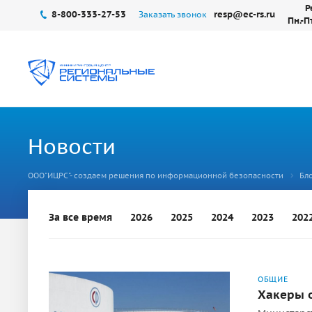
Р
8-800-333-27-53
resp@ec-rs.ru
Заказать звонок
Пн.-П
Новости
ООО"ИЦРС"- создаем решения по информационной безопасности
Бло
За все время
2026
2025
2024
2023
202
ОБЩИЕ
Хакеры 