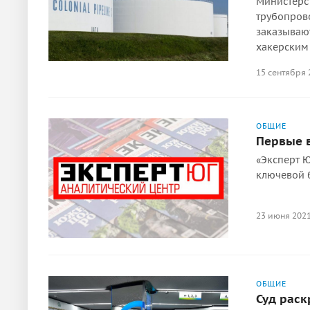
Министерс
трубопрово
заказывают
хакерским
15 сентября 
ОБЩИЕ
Первые в
«Эксперт 
ключевой 
23 июня 202
ОБЩИЕ
Суд раск