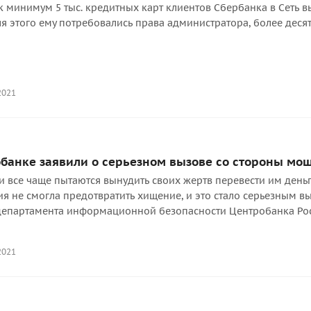
 минимум 5 тыс. кредитных карт клиентов Сбербанка в Сеть 
я этого ему потребовались права администратора, более деся
2021
банке заявили о серьезном вызове со стороны мо
все чаще пытаются вынудить своих жертв перевести им деньги
я не смогла предотвратить хищение, и это стало серьезным в
департамента информационной безопасности Центробанка Рос
2021