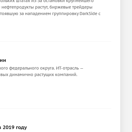
ольких штатах из-за остановки крупнейшего
е нефтепродукты растут, биржевые трейдеры
стоявшую за нападением группировку DarkSide с
сии
го федерального округа. ИТ-отрасль —
овых динамично растущих компаний.
 2019 году