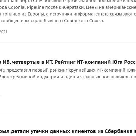
тво транспорта США объявило чрезвычайное положение в неск
да Colonial Pipeline после кибератаки. Цены на американски
 топливо из Европы, а источники информагентств связывают 
 сообществом стран бывшего Советского Союза.
2021
 ИБ, четвертые в ИТ. Рейтинг ИТ-компаний Юга Рос
ЮГ» представил первый рэнкинг крупнейших ИТ-компаний Южно
блок креативной индустрии и один из главных поставщиков н
1
рыл детали утечки данных клиентов из Сбербанка в