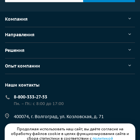
Компания
Направления
Решения
Опыт компании
Наши контакты
8-800-333-27-53
Пн. – Пт.: с 8:00 до 17:00
400074, г. Волгоград, ул. Козловская, д. 71
Продолжая использовать наш сайт, вы даёте согласие на
resp@ec-rs.ru
обработку файлов cookie в целях функционирования сайта и
сбора статистики в соответствии с
политикой