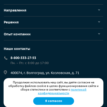
Направления
Решения
Опыт компании
Наши контакты
8-800-333-27-53
Пн. – Пт.: с 8:00 до 17:00
400074, г. Волгоград, ул. Козловская, д. 71
Продолжая использовать наш сайт, вы даёте согласие на
resp@ec-rs.ru
обработку файлов cookie в целях функционирования сайта и
сбора статистики в соответствии с
политикой
конфиденциальности
Я согласен
© 2026 ООО «ИЦ РЕГИОНАЛЬНЫЕ СИСТЕМЫ». Все права защищены.