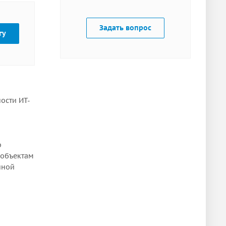
Задать вопрос
гу
ости ИТ-
о
 объектам
нной