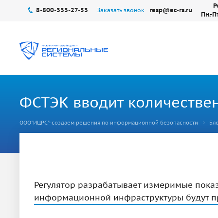
Р
8-800-333-27-53
resp@ec-rs.ru
Заказать звонок
Пн.-П
ФСТЭК вводит количестве
ООО"ИЦРС"- создаем решения по информационной безопасности
Бло
Регулятор разрабатывает измеримые показ
информационной инфраструктуры будут пр