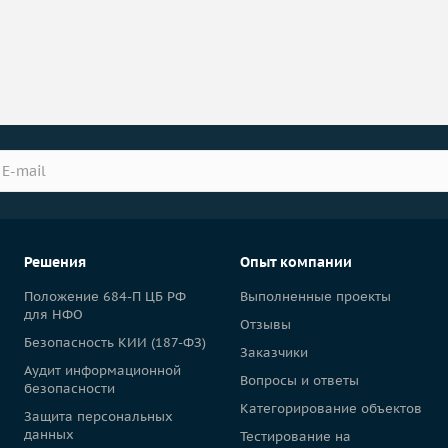
Решения
Опыт компании
Положение 684-П ЦБ РФ
Выполненные проекты
для НФО
Отзывы
Безопасность КИИ (187-ФЗ)
Заказчики
Аудит информационной
Вопросы и ответы
безопасности
Категорирование объектов
Защита персональных
данных
Тестирование на