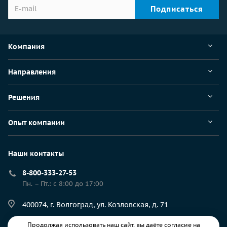
Компания
Направления
Решения
Опыт компании
Наши контакты
8-800-333-27-53
Пн. – Пт.: с 8:00 до 17:00
400074, г. Волгоград, ул. Козловская, д. 71
Продолжая использовать наш сайт, вы даёте согласие на
resp@ec-rs.ru