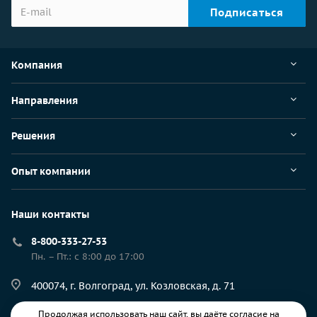
Компания
Направления
Решения
Опыт компании
Наши контакты
8-800-333-27-53
Пн. – Пт.: с 8:00 до 17:00
400074, г. Волгоград, ул. Козловская, д. 71
Продолжая использовать наш сайт, вы даёте согласие на
resp@ec-rs.ru