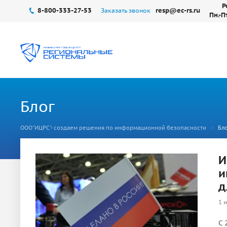
Р
8-800-333-27-53
resp@ec-rs.ru
Заказать звонок
Пн.-П
Блог
ООО"ИЦРС"- создаем решения по информационной безопасности
Бло
И
и
д
1 
С 