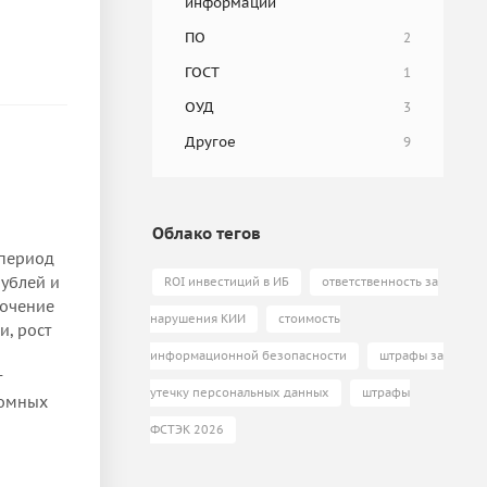
информации
ПО
2
ГОСТ
1
ОУД
3
Другое
9
Облако тегов
 период
рублей и
ROI инвестиций в ИБ
ответственность за
точение
нарушения КИИ
стоимость
и, рост
информационной безопасности
штрафы за
т
утечку персональных данных
штрафы
номных
ФСТЭК 2026