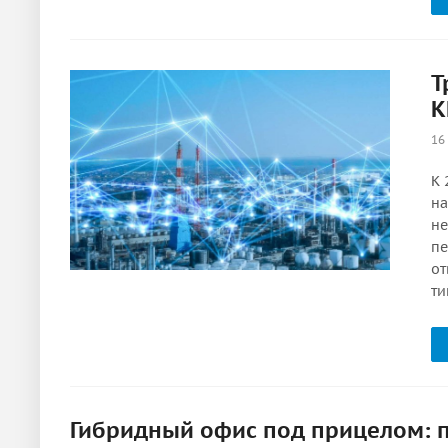
Т
К
16
К 
на
не
пе
от
ти
Гибридный офис под прицелом: 