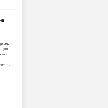
ре
ереходит
тации —
ьный
раслевая