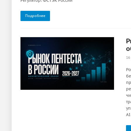
Регулятор: ФСТЭК России
Подробнее
Р
о
16
Ро
бе
пр
ре
чи
тр
уп
AI