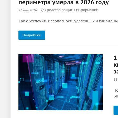
периметра умерла в 2026 году
// Средства защиты информации
27 мая 2026
Как обеспечить безопасность удаленных и гибридн
Подробнее
1
к
з
12
По
би